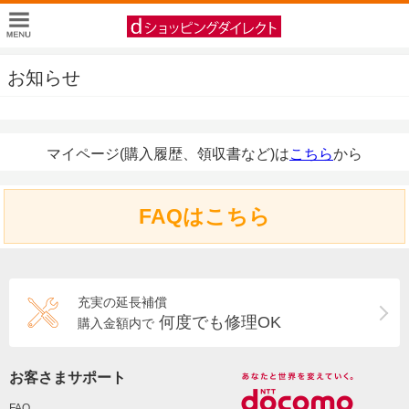
お知らせ
マイページ(購入履歴、領収書など)は
こちら
から
FAQはこちら
充実の延長補償
何度でも修理OK
購入金額内で
お客さまサポート
FAQ