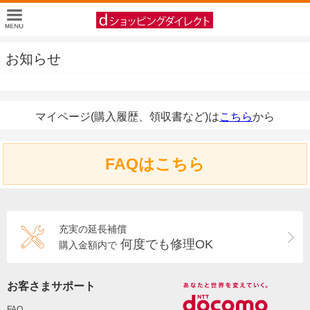
お知らせ
マイページ(購入履歴、領収書など)は
こちら
から
FAQはこちら
充実の延長補償
何度でも修理OK
購入金額内で
お客さまサポート
FAQ