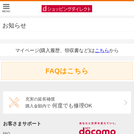
お知らせ
マイページ(購入履歴、領収書など)は
こちら
から
FAQはこちら
充実の延長補償
何度でも修理OK
購入金額内で
お客さまサポート
FAQ