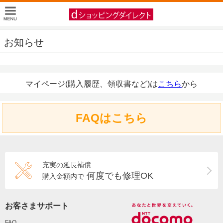
お知らせ
マイページ(購入履歴、領収書など)は
こちら
から
FAQはこちら
充実の延長補償
何度でも修理OK
購入金額内で
お客さまサポート
FAQ