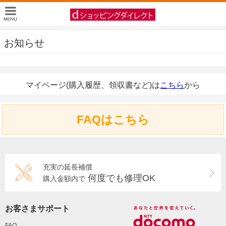
お知らせ
マイページ(購入履歴、領収書など)は
こちら
から
FAQはこちら
充実の延長補償
何度でも修理OK
購入金額内で
お客さまサポート
FAQ