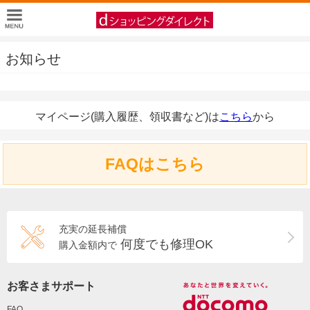
お知らせ
マイページ(購入履歴、領収書など)は
こちら
から
FAQはこちら
充実の延長補償
何度でも修理OK
購入金額内で
お客さまサポート
FAQ