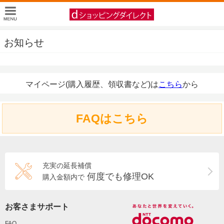
お知らせ
マイページ(購入履歴、領収書など)は
こちら
から
FAQはこちら
充実の延長補償
何度でも修理OK
購入金額内で
お客さまサポート
FAQ