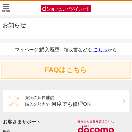
お知らせ
マイページ(購入履歴、領収書など)は
こちら
から
FAQはこちら
充実の延長補償
何度でも修理OK
購入金額内で
お客さまサポート
FAQ