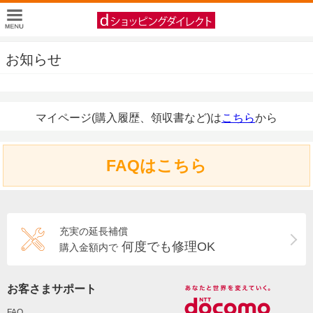
お知らせ
マイページ(購入履歴、領収書など)は
こちら
から
FAQはこちら
充実の延長補償
何度でも修理OK
購入金額内で
お客さまサポート
FAQ