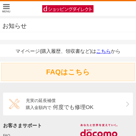
お知らせ
マイページ(購入履歴、領収書など)は
こちら
から
FAQはこちら
充実の延長補償
何度でも修理OK
購入金額内で
お客さまサポート
FAQ