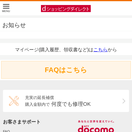
お知らせ
マイページ(購入履歴、領収書など)は
こちら
から
FAQはこちら
充実の延長補償
何度でも修理OK
購入金額内で
お客さまサポート
FAQ