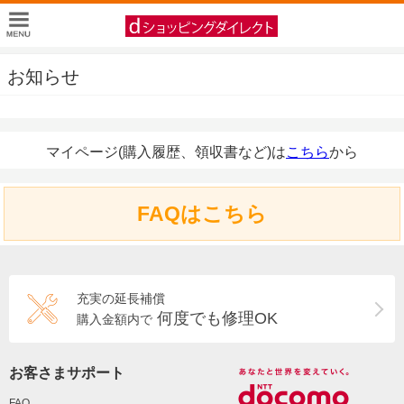
お知らせ
マイページ(購入履歴、領収書など)は
こちら
から
FAQはこちら
充実の延長補償
何度でも修理OK
購入金額内で
お客さまサポート
FAQ