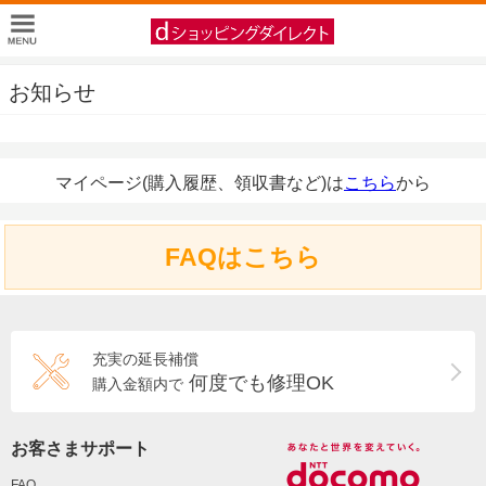
お知らせ
マイページ(購入履歴、領収書など)は
こちら
から
FAQはこちら
充実の延長補償
何度でも修理OK
購入金額内で
お客さまサポート
FAQ