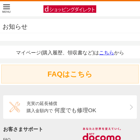
お知らせ
マイページ(購入履歴、領収書など)は
こちら
から
FAQはこちら
充実の延長補償
何度でも修理OK
購入金額内で
お客さまサポート
FAQ