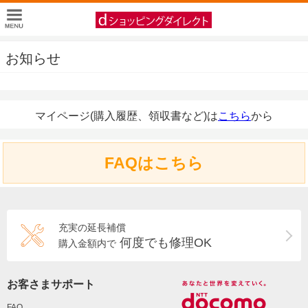
お知らせ
マイページ(購入履歴、領収書など)は
こちら
から
FAQはこちら
充実の延長補償
何度でも修理OK
購入金額内で
お客さまサポート
FAQ