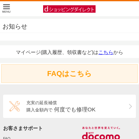
お知らせ
マイページ(購入履歴、領収書など)は
こちら
から
FAQはこちら
充実の延長補償
何度でも修理OK
購入金額内で
お客さまサポート
FAQ