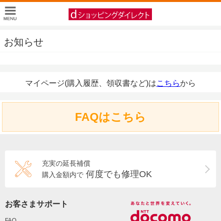
お知らせ
マイページ(購入履歴、領収書など)は
こちら
から
FAQはこちら
充実の延長補償
何度でも修理OK
購入金額内で
お客さまサポート
FAQ