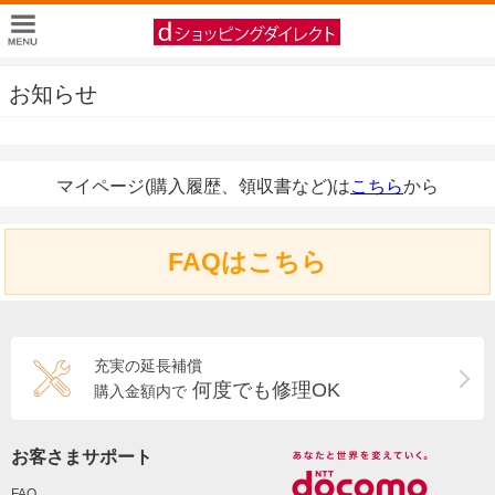
お知らせ
マイページ(購入履歴、領収書など)は
こちら
から
FAQはこちら
充実の延長補償
何度でも修理OK
購入金額内で
お客さまサポート
FAQ