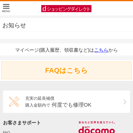
お知らせ
マイページ(購入履歴、領収書など)は
こちら
から
FAQはこちら
充実の延長補償
何度でも修理OK
購入金額内で
お客さまサポート
FAQ