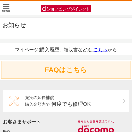
お知らせ
マイページ(購入履歴、領収書など)は
こちら
から
FAQはこちら
充実の延長補償
何度でも修理OK
購入金額内で
お客さまサポート
FAQ