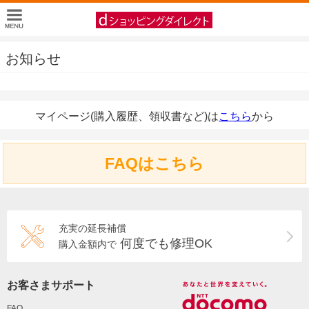
お知らせ
マイページ(購入履歴、領収書など)は
こちら
から
FAQはこちら
充実の延長補償
何度でも修理OK
購入金額内で
お客さまサポート
FAQ