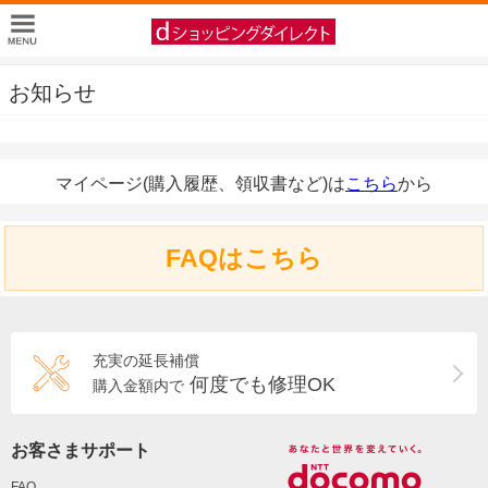
お知らせ
マイページ(購入履歴、領収書など)は
こちら
から
FAQはこちら
充実の延長補償
何度でも修理OK
購入金額内で
お客さまサポート
FAQ