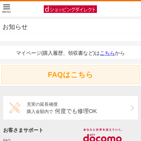
お知らせ
マイページ(購入履歴、領収書など)は
こちら
から
FAQはこちら
充実の延長補償
何度でも修理OK
購入金額内で
お客さまサポート
FAQ