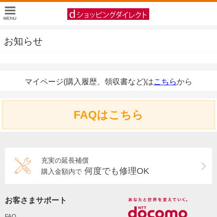
お知らせ
マイページ(購入履歴、領収書など)は
こちら
から
FAQはこちら
充実の延長補償
何度でも修理OK
購入金額内で
お客さまサポート
FAQ