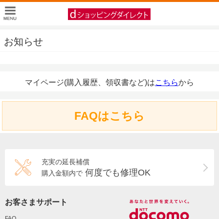
お知らせ
マイページ(購入履歴、領収書など)は
こちら
から
FAQはこちら
充実の延長補償
何度でも修理OK
購入金額内で
お客さまサポート
FAQ