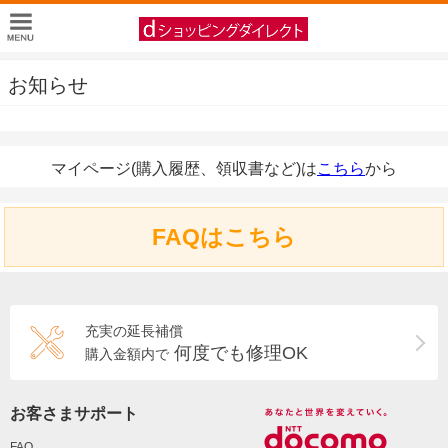
お知らせ
マイページ(購入履歴、領収書など)は
こちら
から
FAQはこちら
充実の延長補償
何度でも修理OK
購入金額内で
お客さまサポート
FAQ