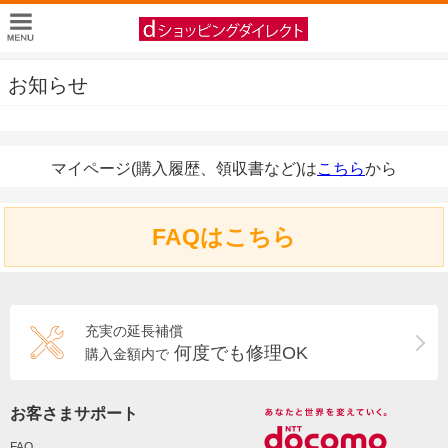
お知らせ
マイページ(購入履歴、領収書など)は
こちら
から
FAQはこちら
充実の延長補償
何度でも修理OK
購入金額内で
お客さまサポート
FAQ