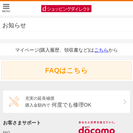
お知らせ
マイページ(購入履歴、領収書など)は
こちら
から
FAQはこちら
充実の延長補償
何度でも修理OK
購入金額内で
お客さまサポート
FAQ