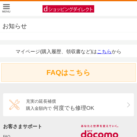
お知らせ
マイページ(購入履歴、領収書など)は
こちら
から
FAQはこちら
充実の延長補償
何度でも修理OK
購入金額内で
お客さまサポート
FAQ