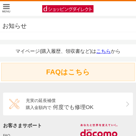
お知らせ
マイページ(購入履歴、領収書など)は
こちら
から
FAQはこちら
充実の延長補償
何度でも修理OK
購入金額内で
お客さまサポート
FAQ