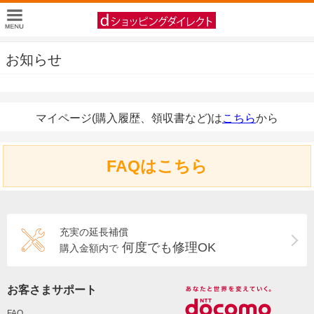
お知らせ
マイページ(購入履歴、領収書など)は
こちら
から
FAQはこちら
充実の延長補償
何度でも修理OK
購入金額内で
お客さまサポート
FAQ