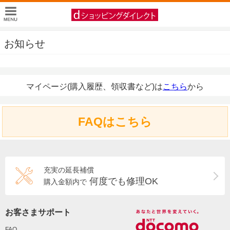
お知らせ
マイページ(購入履歴、領収書など)は
こちら
から
FAQはこちら
充実の延長補償
何度でも修理OK
購入金額内で
お客さまサポート
FAQ