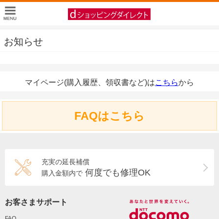
お知らせ
マイページ(購入履歴、領収書など)は
こちら
から
FAQはこちら
充実の延長補償
何度でも修理OK
購入金額内で
お客さまサポート
FAQ