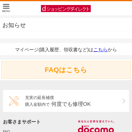
お知らせ
マイページ(購入履歴、領収書など)は
こちら
から
FAQはこちら
充実の延長補償
何度でも修理OK
購入金額内で
お客さまサポート
FAQ