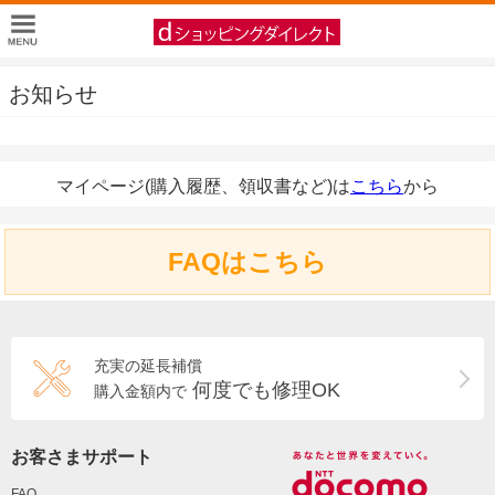
お知らせ
マイページ(購入履歴、領収書など)は
こちら
から
FAQはこちら
充実の延長補償
何度でも修理OK
購入金額内で
お客さまサポート
FAQ