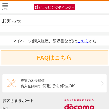
お知らせ
マイページ(購入履歴、領収書など)は
こちら
から
FAQはこちら
充実の延長補償
何度でも修理OK
購入金額内で
お客さまサポート
FAQ