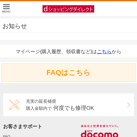
お知らせ
マイページ(購入履歴、領収書など)は
こちら
から
FAQはこちら
充実の延長補償
何度でも修理OK
購入金額内で
お客さまサポート
FAQ