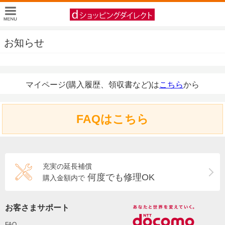
お知らせ
マイページ(購入履歴、領収書など)は
こちら
から
FAQはこちら
充実の延長補償
何度でも修理OK
購入金額内で
お客さまサポート
FAQ