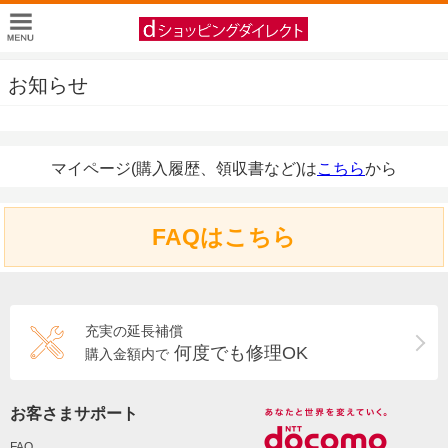
お知らせ
マイページ(購入履歴、領収書など)は
こちら
から
FAQはこちら
充実の延長補償
何度でも修理OK
購入金額内で
お客さまサポート
FAQ