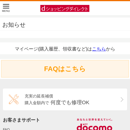
お知らせ
マイページ(購入履歴、領収書など)は
こちら
から
FAQはこちら
充実の延長補償
何度でも修理OK
購入金額内で
お客さまサポート
FAQ