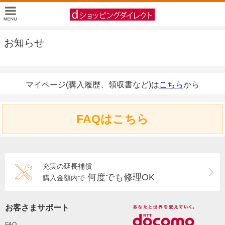
お知らせ
マイページ(購入履歴、領収書など)は
こちら
から
FAQはこちら
充実の延長補償
何度でも修理OK
購入金額内で
お客さまサポート
FAQ