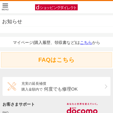
お知らせ
マイページ(購入履歴、領収書など)は
こちら
から
FAQはこちら
充実の延長補償
何度でも修理OK
購入金額内で
お客さまサポート
FAQ