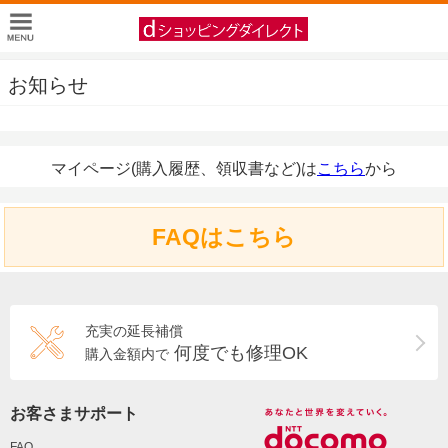
お知らせ
マイページ(購入履歴、領収書など)は
こちら
から
FAQはこちら
充実の延長補償
何度でも修理OK
購入金額内で
お客さまサポート
FAQ