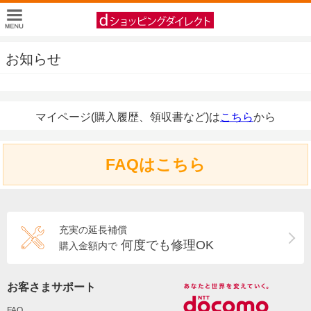
お知らせ
マイページ(購入履歴、領収書など)は
こちら
から
FAQはこちら
充実の延長補償
何度でも修理OK
購入金額内で
お客さまサポート
FAQ