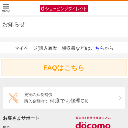
お知らせ
マイページ(購入履歴、領収書など)は
こちら
から
FAQはこちら
充実の延長補償
何度でも修理OK
購入金額内で
お客さまサポート
FAQ