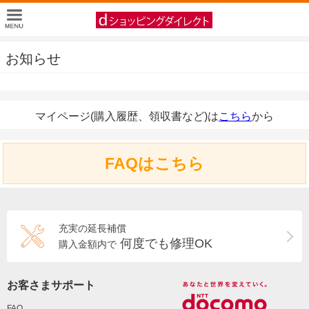
お知らせ
マイページ(購入履歴、領収書など)は
こちら
から
FAQはこちら
充実の延長補償
何度でも修理OK
購入金額内で
お客さまサポート
FAQ