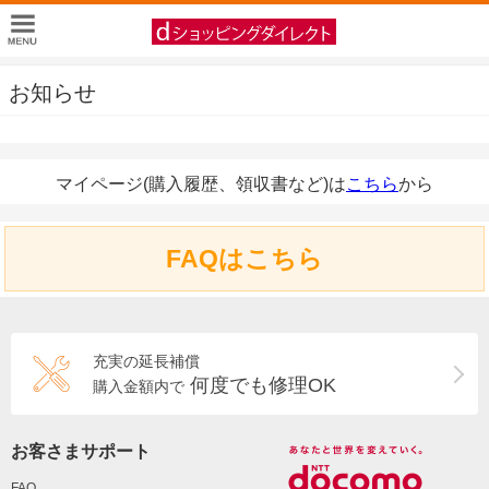
お知らせ
マイページ(購入履歴、領収書など)は
こちら
から
FAQはこちら
充実の延長補償
何度でも修理OK
購入金額内で
お客さまサポート
FAQ