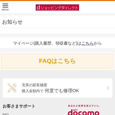
お知らせ
マイページ(購入履歴、領収書など)は
こちら
から
FAQはこちら
充実の延長補償
何度でも修理OK
購入金額内で
お客さまサポート
FAQ