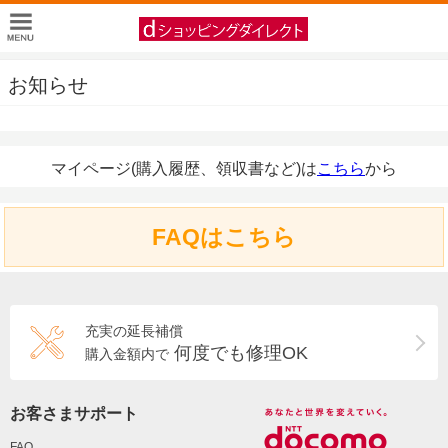
お知らせ
マイページ(購入履歴、領収書など)は
こちら
から
FAQはこちら
充実の延長補償
何度でも修理OK
購入金額内で
お客さまサポート
FAQ