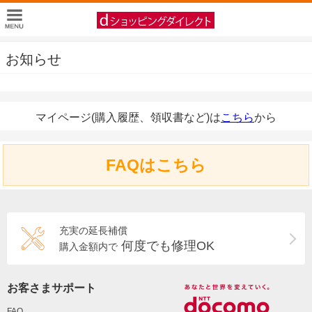
お知らせ
マイページ(購入履歴、領収書など)は
こちら
から
FAQはこちら
充実の延長補償
何度でも修理OK
購入金額内で
お客さまサポート
FAQ